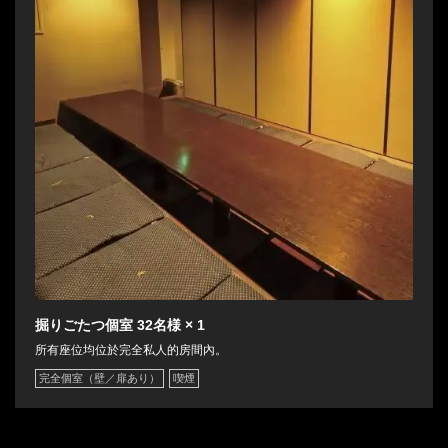
掘りごたつ個室
32名様
× 1
所有座位均位於完全私人的房間內。
完全個室（壁／扉あり）
喫煙