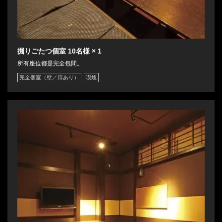
掘りごたつ個室
10名様
× 1
所有座位都是完全包間。
完全個室（壁／扉あり）
喫煙