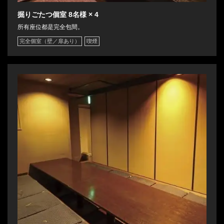
掘りごたつ個室
8名様
× 4
所有座位都是完全包間。
閉じる
完全個室（壁／扉あり）
喫煙