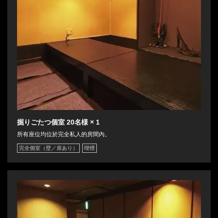
掘りごたつ個室
20名様
× 1
所有座位均位於完全私人的房間內。
完全個室（壁／扉あり）
喫煙