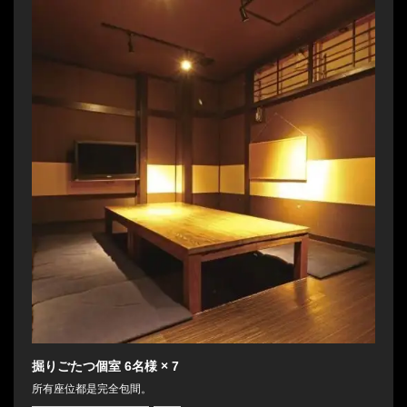
掘りごたつ個室
6名様
× 7
所有座位都是完全包間。