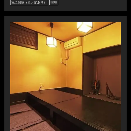
完全個室（壁／扉あり）
喫煙
この店舗情報をシェアする
座位 | 個室のせんごく 末広本店
北海道釧路市末広町２丁目２２番１号
https://sengoku-suehiro.owst.jp/seats
お店情報をコピー