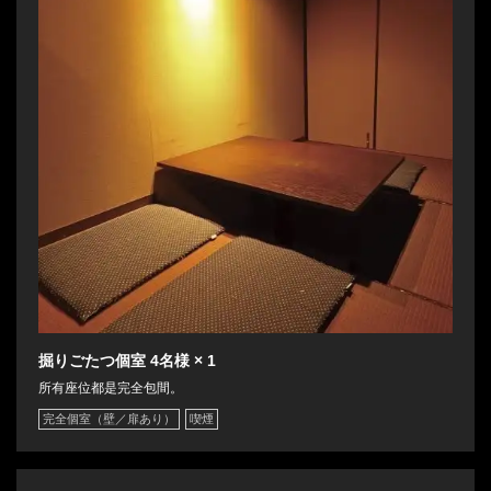
掘りごたつ個室
4名様
× 1
所有座位都是完全包間。
完全個室（壁／扉あり）
喫煙