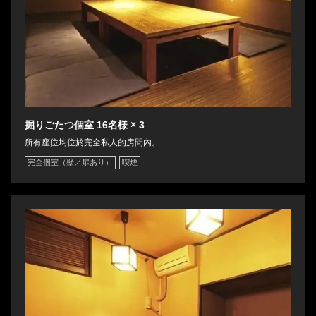
掘りごたつ個室
16名様
× 3
所有座位均位於完全私人的房間內。
完全個室（壁／扉あり）
喫煙