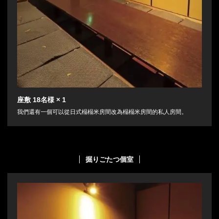
座敷
18名様
× 1
我們還有一個可以從日式榻榻米房間改為榻榻米房間的私人房間。
掘りごたつ個室