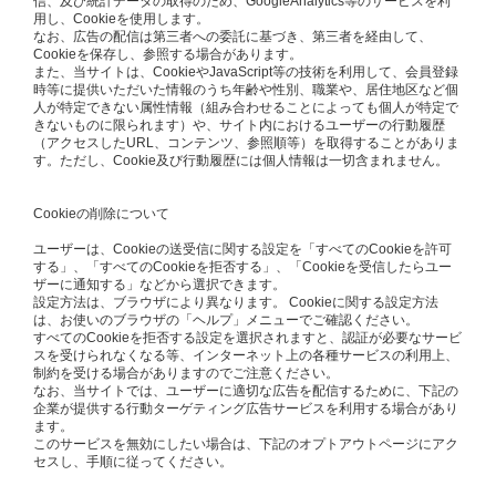
信、及び統計データの取得のため、GoogleAnalytics等のサービスを利
用し、Cookieを使用します。
なお、広告の配信は第三者への委託に基づき、第三者を経由して、
Cookieを保存し、参照する場合があります。
また、当サイトは、CookieやJavaScript等の技術を利用して、会員登録
時等に提供いただいた情報のうち年齢や性別、職業や、居住地区など個
人が特定できない属性情報（組み合わせることによっても個人が特定で
きないものに限られます）や、サイト内におけるユーザーの行動履歴
（アクセスしたURL、コンテンツ、参照順等）を取得することがありま
す。ただし、Cookie及び行動履歴には個人情報は一切含まれません。
Cookieの削除について
ユーザーは、Cookieの送受信に関する設定を「すべてのCookieを許可
する」、「すべてのCookieを拒否する」、「Cookieを受信したらユー
ザーに通知する」などから選択できます。
設定方法は、ブラウザにより異なります。 Cookieに関する設定方法
は、お使いのブラウザの「ヘルプ」メニューでご確認ください。
すべてのCookieを拒否する設定を選択されますと、認証が必要なサービ
スを受けられなくなる等、インターネット上の各種サービスの利用上、
制約を受ける場合がありますのでご注意ください。
なお、当サイトでは、ユーザーに適切な広告を配信するために、下記の
企業が提供する行動ターゲティング広告サービスを利用する場合があり
ます。
このサービスを無効にしたい場合は、下記のオプトアウトページにアク
セスし、手順に従ってください。