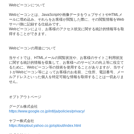
Webビーコンについて
Webビーコンとは、JavaScriptや画像データをウェブサイトやHTMLメ
ールに埋め込み、それらをお客様が閲覧した際に、その閲覧情報をWeb
サーバ側に記録する仕組みです。
Webビーコンにより、お客様のアクセス状況に関する統計的情報等を取
得することができます。
Webビーコンの用途について
当サイトでは、HTMLメールの閲覧状況や、お客様のサイトご利用状況
に関する統計的情報を収集して、お客様へのサービスの向上等に役立て
るために、Webビーコン等の技術を使用することがありますが、当サイ
トがWebビーコン等によってお客様のお名前、ご住所、電話番号、メー
ルアドレスといった個人を特定可能な情報を取得することは一切ありま
せん。
オプトアウトページ
グーグル株式会社
https://www.google.co.jp/intl/ja/policies/privacy/
ヤフー株式会社
https://btoptout.yahoo.co.jp/optout/index.html