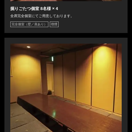
掘りごたつ個室
8名様
× 4
閉じる
全席完全個室にてご用意しております。
完全個室（壁／扉あり）
喫煙