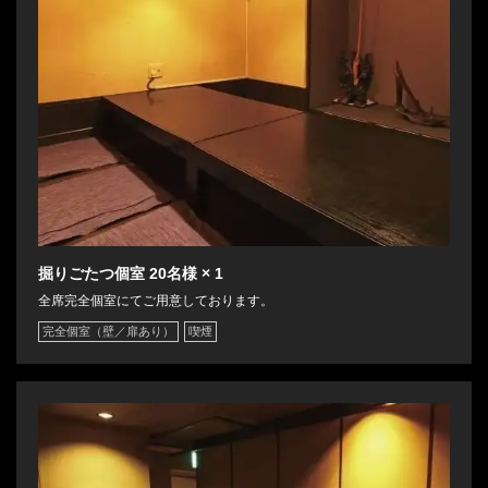
掘りごたつ個室
20名様
× 1
全席完全個室にてご用意しております。
完全個室（壁／扉あり）
喫煙