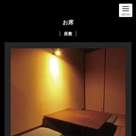
MENU
お席
座敷