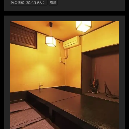
完全個室（壁／扉あり）
喫煙
この店舗情報をシェアする
お席 | 個室のせんごく 末広本店
北海道釧路市末広町２丁目２２番１号
https://sengoku-suehiro.owst.jp/seats
お店情報をコピー