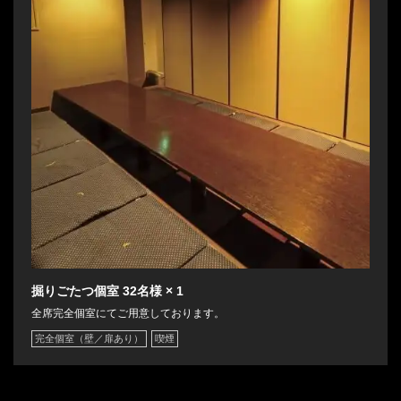
掘りごたつ個室
32名様
× 1
全席完全個室にてご用意しております。
完全個室（壁／扉あり）
喫煙