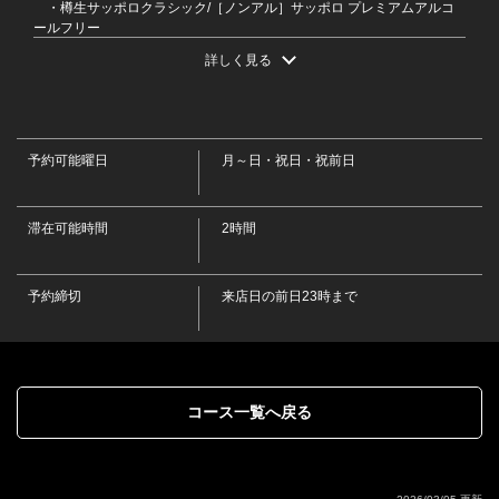
・樽生サッポロクラシック/［ノンアル］サッポロ プレミアムアルコ
ールフリー
・ハイボール
詳しく見る
・角ハイボール/デュワーズハイボール/くしろ夕日ハイボール
・サワー
閉じる
・こだわり酒場のレモンサワー/濃いめのレモンサワー/氷結無糖レモ
ンサワー/男梅サワー/パイナップルサワー/ゆずサワー/烏龍ハイ/緑茶ハイ
・焼酎［ロック・水割り・お湯割り］
予約可能曜日
月～日・祝日・祝前日
・鏡月(甲類)/白糖 鍛高譚(紫蘇)/黒霧島(芋)/一刻者(芋)/からり芋(芋)/和
ら麦(麦)
・日本酒［冷酒・熱燗］
滞在可能時間
・釧路 福司 上等辛口/釧路 福司 純米酒/釧路 福司 純米佳選/根室 北の
2時間
勝 大海/新潟 八海山 清酒/旭川 男山
・果実酒［ロック・水割り・ソーダ割り］
・梅酒/釧路 鍛高譚 梅酒/にごりゆず酒/マンゴー酒/もも酒/みかん酒
予約締切
来店日の前日23時まで
・カクテル
・ファジーネーブル/カシスオレンジ/カシスウーロン/ピーチウーロン
・ソフトドリンク
・コカ・コーラ/メロンソーダ/パインソーダ/ぶどうソーダ/オレンジジ
ュース/パインジュース/ぶどうジュース/コーヒー［アイス・ホット］/ホ
ットココア/ホットカフェオレ/ホットミルクティー/烏龍茶/緑茶
コース一覧へ戻る