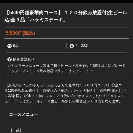
【5500円超豪華肉コース】 １２０分飲み放題付(生ビール
込)全９品「ハラミステーキ」
5,500円
(税込)
9品
4
～
32名
飲み放題あり
レギュラーメニューに加えて樽生ビール・果実酒など50種以上にグレード
アップ！プレミアム飲み放題プランドリンクメニュー
《お肉がメインのボリュームたっぷりで豪華な５５００円コース》◎全コー
ス120分飲み放題付！！◎安心の『税込』ポッキリ価格！！◎全席個室！！4
～32名様までOK！！特に２０～３０代の方にオススメしたい！チョイスメニ
ュー「ハラミステーキ」 ※生ビール無しの場合は50００円となります。
コースメニュー
【一品】