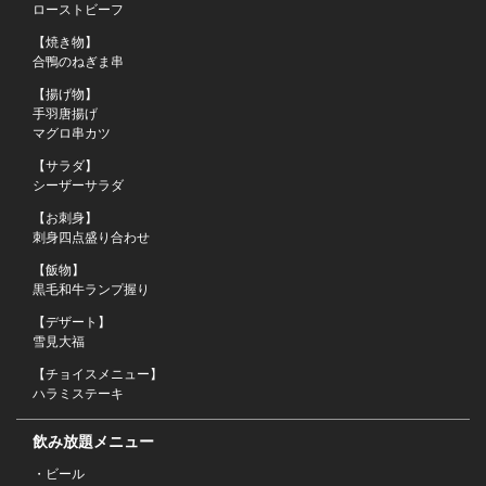
ローストビーフ
【焼き物】
合鴨のねぎま串
【揚げ物】
手羽唐揚げ
マグロ串カツ
【サラダ】
シーザーサラダ
【お刺身】
刺身四点盛り合わせ
この店舗情報をシェアする
【飯物】
黒毛和牛ランプ握り
【5500円超豪華肉コース】 １２０分飲み放題付(生ビール
【デザート】
込)全９品「ハラミステーキ」 | 個室のせんごく 末広本店
雪見大福
北海道釧路市末広町２丁目２２番１号
【チョイスメニュー】
https://sengoku-suehiro.owst.jp/courses/209999745
ハラミステーキ
お店情報をコピー
飲み放題メニュー
・ビール