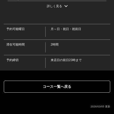
・ハイボール
詳しく見る
・角ハイボール/デュワーズハイボール/くしろ夕日ハイボール
・サワー
・こだわり酒場のレモンサワー/濃いめのレモンサワー/氷結無糖レモ
閉じる
ンサワー/男梅サワー/パイナップルサワー/ゆずサワー/烏龍ハイ/緑茶ハイ
・焼酎［ロック・水割り・お湯割り］
予約可能曜日
月～日・祝日・祝前日
・鏡月(甲類)/白糖 鍛高譚(紫蘇)/黒霧島(芋)/一刻者(芋)/からり芋(芋)/和
ら麦(麦)
・日本酒［冷酒・熱燗］
滞在可能時間
・釧路 福司 上等辛口/釧路 福司 純米酒/釧路 福司 純米佳選/根室 北の
2時間
勝 大海/新潟 八海山 清酒/旭川 男山
・果実酒［ロック・水割り・ソーダ割り］
・梅酒/釧路 鍛高譚 梅酒/にごりゆず酒/マンゴー酒/もも酒/みかん酒
予約締切
来店日の前日23時まで
・カクテル
・ファジーネーブル/カシスオレンジ/カシスウーロン/ピーチウーロン
・ソフトドリンク
・コカ・コーラ/メロンソーダ/パインソーダ/ぶどうソーダ/オレンジジ
ュース/パインジュース/ぶどうジュース/コーヒー［アイス・ホット］/ホ
ットココア/ホットカフェオレ/ホットミルクティー/烏龍茶/緑茶
コース一覧へ戻る
2026/03/05 更新