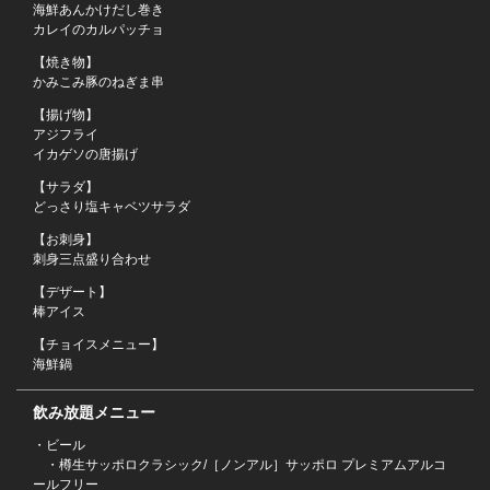
海鮮あんかけだし巻き
カレイのカルパッチョ
【焼き物】
かみこみ豚のねぎま串
【揚げ物】
アジフライ
イカゲソの唐揚げ
【サラダ】
どっさり塩キャベツサラダ
この店舗情報をシェアする
【お刺身】
刺身三点盛り合わせ
【４５００円満足お魚コース】 １２０分飲み放題付(生ビー
【デザート】
ル込)全９品「海鮮鍋」 | 個室のせんごく 末広本店
棒アイス
北海道釧路市末広町２丁目２２番１号
【チョイスメニュー】
海鮮鍋
https://sengoku-suehiro.owst.jp/courses/209999743
飲み放題メニュー
お店情報をコピー
・ビール
・樽生サッポロクラシック/［ノンアル］サッポロ プレミアムアルコ
ールフリー