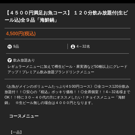
【４５００円満足お魚コース】 １２０分飲み放題付(生ビ
ール込)全９品「海鮮鍋」
4,500円
(税込)
9品
4
～
32名
飲み放題あり
レギュラーメニューに加えて樽生ビール・果実酒など50種以上にグレード
アップ！プレミアム飲み放題プランドリンクメニュー
《お魚がメインのボリュームたっぷり4５00円コース》◎全コース120分飲み
放題付！！◎安心の『税込』ポッキリ価格！！◎全席個室！！4～32名様まで
OK！！特に３０～４０代の方にオススメしたい！チョイスメニュー「海鮮
鍋」 ※生ビール無しの場合は４０００円となります。
コースメニュー
【一品】