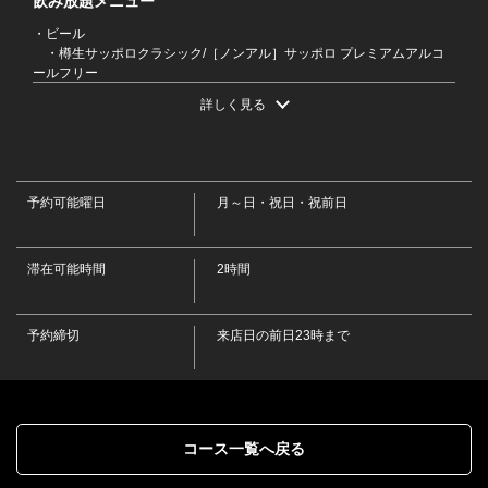
飲み放題メニュー
・ビール
・樽生サッポロクラシック/［ノンアル］サッポロ プレミアムアルコ
ールフリー
・ハイボール
詳しく見る
・角ハイボール/デュワーズハイボール/くしろ夕日ハイボール
閉じる
・サワー
・こだわり酒場のレモンサワー/濃いめのレモンサワー/氷結無糖レモ
ンサワー/男梅サワー/パイナップルサワー/ゆずサワー/烏龍ハイ/緑茶ハイ
・焼酎［ロック・水割り・お湯割り］
予約可能曜日
月～日・祝日・祝前日
・鏡月(甲類)/白糖 鍛高譚(紫蘇)/黒霧島(芋)/一刻者(芋)/からり芋(芋)/和
ら麦(麦)
・日本酒［冷酒・熱燗］
滞在可能時間
・釧路 福司 上等辛口/釧路 福司 純米酒/釧路 福司 純米佳選/根室 北の
2時間
勝 大海/新潟 八海山 清酒/旭川 男山
・果実酒［ロック・水割り・ソーダ割り］
・梅酒/釧路 鍛高譚 梅酒/にごりゆず酒/マンゴー酒/もも酒/みかん酒
予約締切
来店日の前日23時まで
・カクテル
・ファジーネーブル/カシスオレンジ/カシスウーロン/ピーチウーロン
・ソフトドリンク
・コカ・コーラ/メロンソーダ/パインソーダ/ぶどうソーダ/オレンジジ
ュース/パインジュース/ぶどうジュース/コーヒー［アイス・ホット］/ホ
ットココア/ホットカフェオレ/ホットミルクティー/烏龍茶/緑茶
コース一覧へ戻る