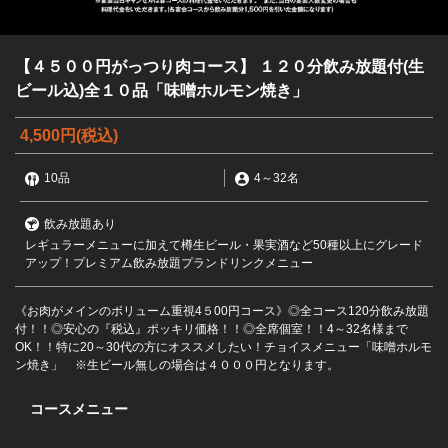
【４５００円がっつり肉コース】 １２０分飲み放題付(生
ビール込)全１０品「味噌ホルモン焼き」
4,500円
(税込)
10品
4
～
32名
飲み放題あり
レギュラーメニューに加えて樽生ビール・果実酒など50種以上にグレード
アップ！プレミアム飲み放題プランドリンクメニュー
《お肉がメインのボリューム重視4５00円コース》◎全コース120分飲み放題
付！！◎安心の『税込』ポッキリ価格！！◎全席個室！！4～32名様まで
OK！！特に20～30代の方にオススメしたい！チョイスメニュー「味噌ホルモ
ン焼き」 ※生ビール無しの場合は４０００円となります。
コースメニュー