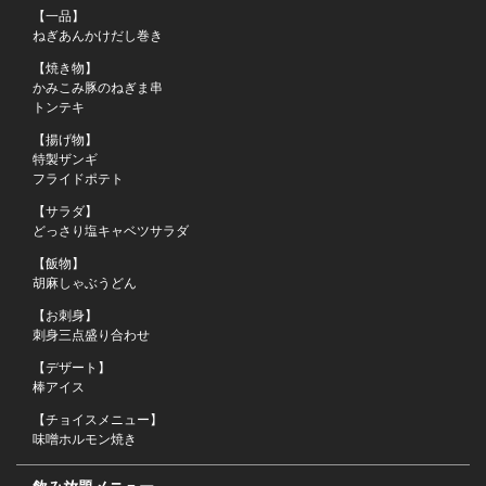
【一品】
ねぎあんかけだし巻き
【焼き物】
かみこみ豚のねぎま串
トンテキ
【揚げ物】
特製ザンギ
フライドポテト
【サラダ】
どっさり塩キャベツサラダ
この店舗情報をシェアする
【飯物】
胡麻しゃぶうどん
【４５００円がっつり肉コース】 １２０分飲み放題付(生ビ
【お刺身】
刺身三点盛り合わせ
ール込)全１０品「味噌ホルモン焼き」 | 個室のせんごく
末広本店
【デザート】
棒アイス
北海道釧路市末広町２丁目２２番１号
https://sengoku-suehiro.owst.jp/courses/209999742
【チョイスメニュー】
味噌ホルモン焼き
お店情報をコピー