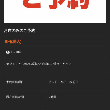
お席のみのご予約
0円
(税込)
1
～
10名
ご来店してから飲み放題など自由にご注文ください。
予約可能曜日
月～日・祝日・祝前日
この店舗情報をシェアする
お席のみのご予約 | 個室のせんごく 末広本店
滞在可能時間
2時間
北海道釧路市末広町２丁目２２番１号
https://sengoku-suehiro.owst.jp/courses/197450130