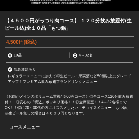
【４５００円がっつり肉コース】 １２０分飲み放題付(生
ビール込)全１０品「もつ鍋」
4,500円
(税込)
10品
4
～
32名
飲み放題あり
レギュラーメニューに加えて樽生ビール・果実酒など50種以上にグレード
アップ！プレミアム飲み放題プランドリンクメニュー
《お肉がメインのボリューム重視4５00円コース》◎全コース120分飲み放題
付！！◎安心の『税込』ポッキリ価格！！◎全席個室！！4～32名様まで
OK！！特に20～30代の方にオススメしたい！チョイスメニュー「もつ鍋」
※生ビール無しの場合は４０００円となります。
コースメニュー