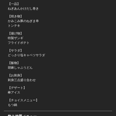
【一品】
ねぎあんかけだし巻き
【焼き物】
かみこみ豚のねぎま串
トンテキ
【揚げ物】
特製ザンギ
フライドポテト
【サラダ】
どっさり塩キャベツサラダ
【飯物】
この店舗情報をシェアする
胡麻しゃぶうどん
【お刺身】
【４５００円がっつり肉コース】 １２０分飲み放題付(生ビ
刺身三点盛り合わせ
ール込)全１０品「もつ鍋」 | 個室のせんごく 末広本店
【デザート】
北海道釧路市末広町２丁目２２番１号
棒アイス
https://sengoku-suehiro.owst.jp/courses/177660765
【チョイスメニュー】
もつ鍋
お店情報をコピー