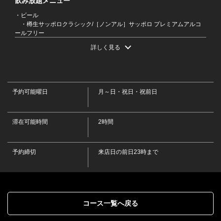
飲み放題メニュー
・ビール
・樽生サッポロクラシック/［ノンアル］サッポロ プレミアムアルコ
ールフリー
・ハイボール
詳しく見る
・角ハイボール/デュワーズハイボール/くしろ夕日ハイボール
閉じる
・サワー
・こだわり酒場のレモンサワー/濃いめのレモンサワー/氷結無糖レモ
ンサワー/男梅サワー/パイナップルサワー/ゆずサワー/烏龍ハイ/緑茶ハイ
・焼酎［ロック・水割り・お湯割り］
予約可能曜日
月～日・祝日・祝前日
・鏡月(甲類)/白糖 鍛高譚(紫蘇)/黒霧島(芋)/一刻者(芋)/からり芋(芋)/和
ら麦(麦)
・日本酒［冷酒・熱燗］
滞在可能時間
・釧路 福司 上等辛口/釧路 福司 純米酒/釧路 福司 純米佳選/根室 北の
2時間
勝 大海/新潟 八海山 清酒/旭川 男山
・果実酒［ロック・水割り・ソーダ割り］
・梅酒/釧路 鍛高譚 梅酒/にごりゆず酒/マンゴー酒/もも酒/みかん酒
予約締切
来店日の前日23時まで
・カクテル
・ファジーネーブル/カシスオレンジ/カシスウーロン/ピーチウーロン
・ソフトドリンク
・コカ・コーラ/メロンソーダ/パインソーダ/ぶどうソーダ/オレンジジ
ュース/パインジュース/ぶどうジュース/コーヒー［アイス・ホット］/ホ
ットココア/ホットカフェオレ/ホットミルクティー/烏龍茶/緑茶
コース一覧へ戻る