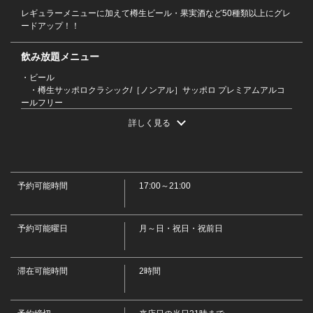
レギュラーメニューに加えて樽生ビール・果実酒など50種類以上にグレ
ードアップ！！
飲み放題メニュー
この店舗情報をシェアする
・ビール
・樽生サッポロクラシック/［ノンアル］サッポロ プレミアムアルコ
【プレミアム飲み放題90分】 1780円(税込1958円) | 個室
ールフリー
・ハイボール《デカジョッキ》
のせんごく 末広本店
詳しく見る
・角ハイボール/デュワーズハイボール/くしろ夕日ハイボール
北海道釧路市末広町２丁目２２番１号
・サワー《デカジョッキ》
https://sengoku-suehiro.owst.jp/courses/164602564
・こだわり酒場のレモンサワー/濃いめのレモンサワー/パンチレモン
サワー/男梅サワー/パイナップルサワー/ゆずサワー/烏龍ハイ/緑茶ハイ
・焼酎［ロック・水割り・お湯割り］
お店情報をコピー
予約可能時間
17:00～21:00
・鏡月(甲類)/白糖 鍛高譚(紫蘇)/黒霧島(芋)/一刻者(芋)/からり芋(芋)/和
ら麦(麦) 各お酒はロック・水割り・お湯割りを選べます。
・日本酒［冷酒・熱燗］
予約可能曜日
・釧路 福司 上等辛口/釧路 福司 純米酒/釧路 福司 純米佳選/根室 北の
月～日・祝日・祝前日
勝 大海/新潟 八海山 清酒/旭川 男山
・果実酒［ロック・水割り・ソーダ割り］
・梅酒/釧路 鍛高譚 梅酒/にごりゆず酒/マンゴー酒/もも酒/みかん酒
滞在可能時間
2時間
各お酒はロック・水割り・ソーダ割りを選べます。
閉じる
・カクテル
・ファジーネーブル/カシスオレンジ/カシスウーロン