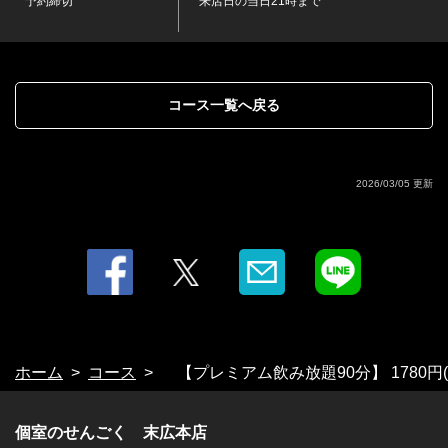
予約締切
来店日の当日21時まで
・ソフトドリンク
・コカ・コーラ/メロンソーダ/パインソーダ/ぶどうソーダ/オレンジジ
ュース/パインジュース/ぶどうジュース/アイスコーヒー/ホットコーヒー/
ホットココア/ホットカフェオレ/ホットミルクティー/烏龍茶/緑茶/［ノン
アル］サッポロ プレミアムアルコールフリー
コース一覧へ戻る
2026/03/05 更新
ホーム
コース
【プレミアム飲み放題90分】 1780円(税
個室のせんごく 末広本店